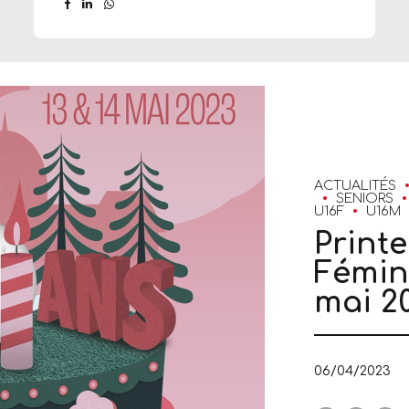
132-
ACTUALITÉS
SENIORS
U16F
U16M
Print
Fémini
mai 20
06/04/2023