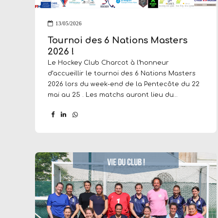
13/05/2026
Tournoi des 6 Nations Masters
2026 !
Le Hockey Club Charcot à l’honneur
d’accueillir le tournoi des 6 Nations Masters
2026 lors du week-end de la Pentecôte du 22
mai au 25 . Les matchs auront lieu du
vendredi 13H au dimanche 14H entre des
équipes venant d’Espagne, d’Angleterre, de
Belgique, d’Alllemagne et d’Italie. La France
sera représentée par les Lyons d’Azur,
collectif dans lequel plusieurs joueurs du
Hockey Club Charcot évoluent. Voici le
calendrier des matchs :
https://tournifyapp.com/live/6nations2026/schedu
Venez encourager les équipes et profiter de
la belle ambiance qui accompagne toujours
ce tournoi, où qu’il se déroule en Europe.