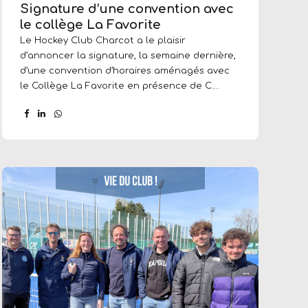
Signature d’une convention avec
le collège La Favorite
Le Hockey Club Charcot a le plaisir
d’annoncer la signature, la semaine dernière,
d’une convention d’horaires aménagés avec
le Collège La Favorite en présence de C.
Nicoud et de James Kyndt, président du club.
Cet accord permettra aux collégiens
hockeyeurs de « La Favo » de bénéficier
d’heures d’entraînement complémentaires
tout au long de la semaine. Il s’agit d’une
étape importante et structurante dans le
développement de notre club. Une
opportunité idéal pour s’épanouir sur le
terrain comme en classe ! Go Charcot !