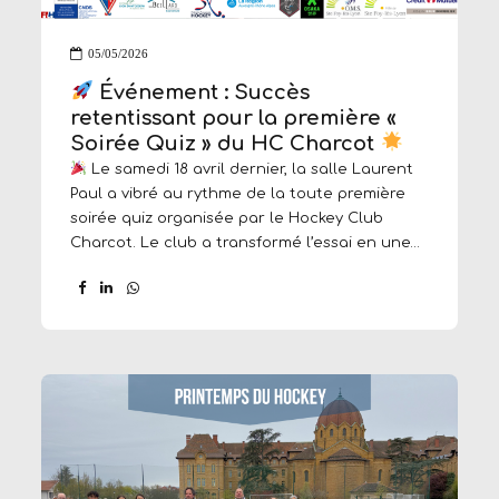
05/05/2026
Événement : Succès
retentissant pour la première «
Soirée Quiz » du HC Charcot
Le samedi 18 avril dernier, la salle Laurent
Paul a vibré au rythme de la toute première
soirée quiz organisée par le Hockey Club
Charcot. Le club a transformé l’essai en une
véritable réussite collective, portée par
l’engagement des bénévoles et
l’enthousiasme des adhérents présents pour
l’occasion. Une organisation millimétrée et
locale : Le volet gastronomique de
l’événement a mis à l’honneur le terroir local
le
grâce aux partenariats noués avec la
boucherie Jacquin et la fromagerie de la
Plaine. Ces collaborations ont permis de
proposer des plateaux de charcuterie et de