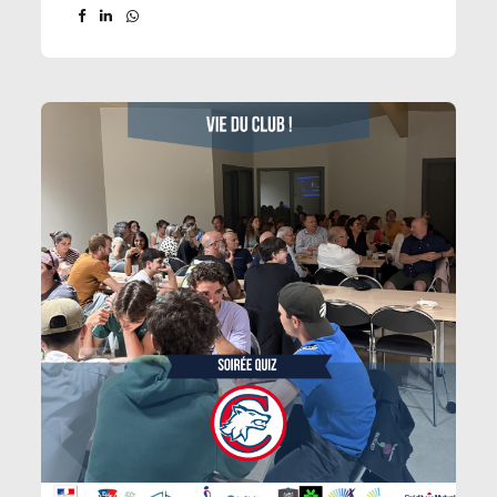
s’emparer des crosses pour une journée
placée sous le signe du jeu et de
l’amusement.
Lieu : Stade de La Plaine,
Allée Jean-Paul II, 69110 Ste Foy Lès Lyon
Le
programme de la journée :
9h15 : Accueil
des équipes
9h30 – 12h00 : Rencontres &
Matchs
12h00 – 13h00 : Pause Pique-nique
13h00...