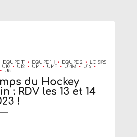
EQUIPE 1F
EQUIPE 1H
EQUIPE 2
LOISIRS
U10
U12
U14
U14F
U14M
U16
U8
emps du Hockey
n : RDV les 13 et 14
23 !