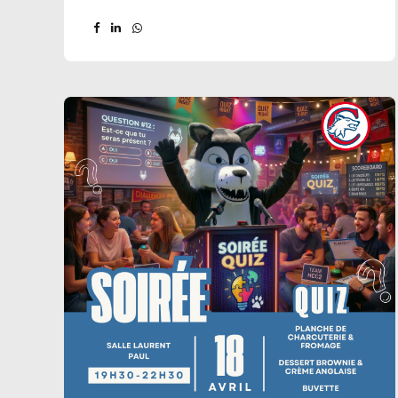
haut niveau. C’est avec une grande fierté que
nous défendons les couleurs du HCC à
l’échelon national : en effet, le coach de
cette sélection n’est autre que Guillaume
Lebourg, notre éducateur sportif et
entraîneur. Cette nomination souligne la
qualité de l’enseignement dispensé
quotidiennement auprès de nos adhérents.
Tout au long du week-end, nos joueuses
tricolores ont enchaîné les matchs de
préparation avec passion et engagement.
Deux oppositions intenses étaient au
programme : Un match contre l’Entente...