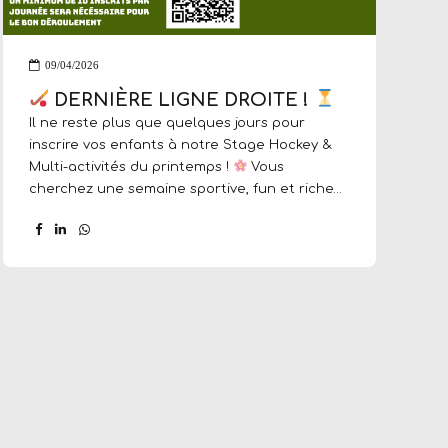
09/04/2026
DERNIÈRE LIGNE DROITE !
Il ne reste plus que quelques jours pour
inscrire vos enfants à notre Stage Hockey &
Multi-activités du printemps !
Vous
cherchez une semaine sportive, fun et riche
en découvertes ? Ne tardez plus, les places
s’envolent !
AU PROGRAMME :
Hockey sur
gazon (découverte et perfectionnement)
Multi-sports pour varier les plaisirs
Sortie
spéciale le vendredi : Explor’Games ou
Accrobranche !
INFOS PRATIQUES :
Dates
: Du 13 au 17 avril 2026
Horaires : 9h à 17h
Lieu : Stade de la Plaine
Le petit + : Le
goûter est offert...