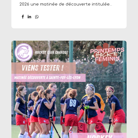
2026 une matinée de découverte intitulée
« Amène ta copine » au stade de la Plaine.
Cette initiative vise à encourager et à
développer la pratique du hockey chez les
jeunes filles. Pour cet événement, les
licenciées du club ont activement sollicité
leur entourage en remettant des invitations à
leurs amies. En parallèle, un travail de
communication important a été réalisé
auprès de nos écoles partenaires ainsi que
des MJC des environs. Le bilan de cette
matinée est particulièrement positif. Près...