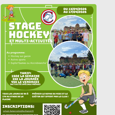
rencontres.
Encadrement : trois encadrants
préparent le DF1 sous la responsabilité de
Guillaume Lebourg, tandis que trois coachs
confirmés progressent vers le DF3, diplôme
dispensé par Arnaud Judic,
CTN, Coordinateur formations fédérales à la
Fédération Française de Hockey.
Au final,
ce sont 11 arbitres formés et 6 coachs...