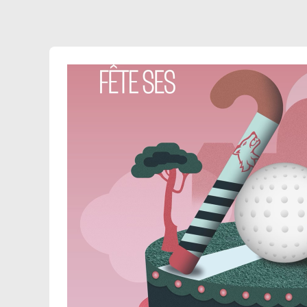
simplement venu pour passer un bon
moment, cette soirée promet d’être
sympathique et gourmande ! Les billets sont
en vente via AssoConnect: https://club-
omnisport-
charcot.assoconnect.com/collect/description/690
f-soiree-pub-quiz-18-avril-a-la-salle-laurent-
paul Commencez dès maintenant à recruter
votre équipe !