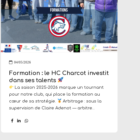
04/05/2026
Formation : le HC Charcot investit
dans ses talents
La saison 2025-2026 marque un tournant
pour notre club, qui place la formation au
cœur de sa stratégie.
Arbitrage : sous la
supervision de Claire Adenot — arbitre
internationale ayant officié aux Jeux
Olympiques — 11 nouveaux membres suivent
cette année une formation complète pour
officier sur nos terrains dès les prochaines