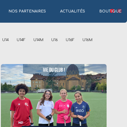
NOS PARTENAIRES
ACTUALITÉS
BOUTIQUE
U14
U14F
U14M
U16
U16F
U16M