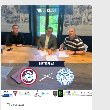
participeront à ce second rassemblement du
22 au 25 juin 2026. Ce stage regroupera les
meilleures joueuses françaises de la
catégorie pour 4 jours d’immersion dans le
haut niveau. Au programme : travail intensif
(physique, technique, tactique, mental), deux
entraînements quotidiens et des ateliers
spécifiques «...
13/05/2026