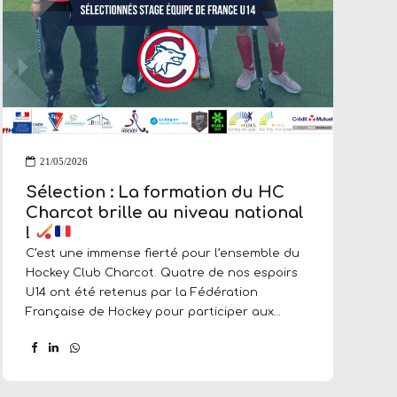
21/05/2026
Sélection : La formation du HC
Charcot brille au niveau national
!
C’est une immense fierté pour l’ensemble du
Hockey Club Charcot. Quatre de nos espoirs
U14 ont été retenus par la Fédération
Française de Hockey pour participer aux
stages d’excellence nationaux. Féminines :
Cap sur le stage « Ambition Bleues » à
Dunkerque Félicitations à Eline Dalstein, Luce
Brenier et Héloïse Colin ! Nos trois joueuses