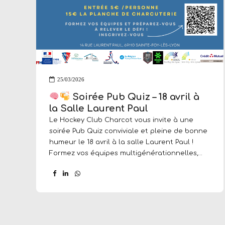
25/03/2026
Soirée Pub Quiz – 18 avril à
la Salle Laurent Paul
Le Hockey Club Charcot vous invite à une
soirée Pub Quiz conviviale et pleine de bonne
humeur le 18 avril à la salle Laurent Paul !
Formez vos équipes multigénérationnelles,
révisez votre culture générale et préparez-
vous à relever le défi dans une ambiance
chaleureuse. Au programme : questions, rires,
esprit d’équipe… et quelques gourmandises
pour accompagner la soirée. Que vous soyez
incollable sur l’histoire, le sport, la musique ou