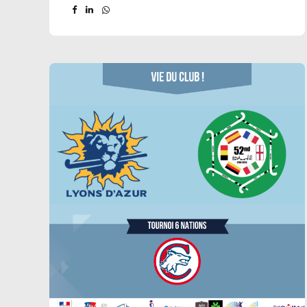
d’année. Et le succès est impressionnant !
Une croissance spectaculaire : 527 enfants
initiés à la crosse en 2026, contre 234 en 2025
(+125 % !).
La parité en action : Le hockey
est un sport pour toutes et tous. Nous
sommes fiers d’atteindre 51 % de filles sur nos
stands cette année (contre 48 % en 2025). Un
immense merci aux écoles partenaires pour...