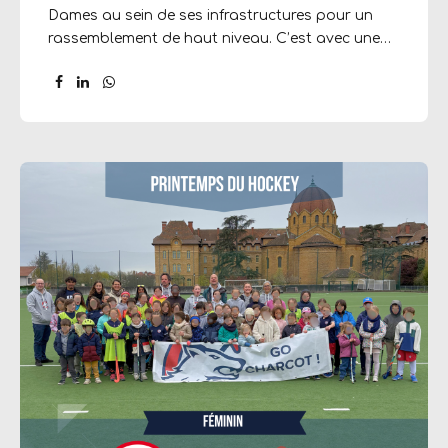
Dames au sein de ses infrastructures pour un
rassemblement de haut niveau. C’est avec une
grande fierté que nous défendons les couleurs
du HCC à l’échelon national : en effet, le coach
de cette sélection n’est autre que Guillaume
Lebourg, notre éducateur sportif et entraîneur.
Cette nomination souligne la qualité de
l’enseignement dispensé quotidiennement
auprès de nos adhérents. Tout au long du week-
end, nos joueuses tricolores ont enchaîné les
matchs de préparation avec passion et
engagement. Deux oppositions intenses étaient
au programme : Un match contre l’Entente...