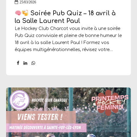
25/03/2026
Soirée Pub Quiz – 18 avril à
la Salle Laurent Paul
Le Hockey Club Charcot vous invite à une soirée
Pub Quiz conviviale et pleine de bonne humeur le
18 avril à la salle Laurent Paul ! Formez vos
équipes multigénérationnelles, révisez votre
culture générale et préparez-vous à relever le défi
dans une ambiance chaleureuse. Au programme
: questions, rires, esprit d’équipe… et quelques
gourmandises pour accompagner la soirée. Que
vous soyez incollable sur l’histoire, le sport, la
musique ou simplement venu pour passer un
bon moment, cette soirée promet d’être
sympathique et gourmande ! Les billets sont en
vente via AssoConnect: https://club-omnisport-
charcot.assoconnect.com/collect/description/690132-
f-soiree-pub-quiz-18-avril-a-la-salle-laurent-paul
Commencez dès maintenant à recruter votre