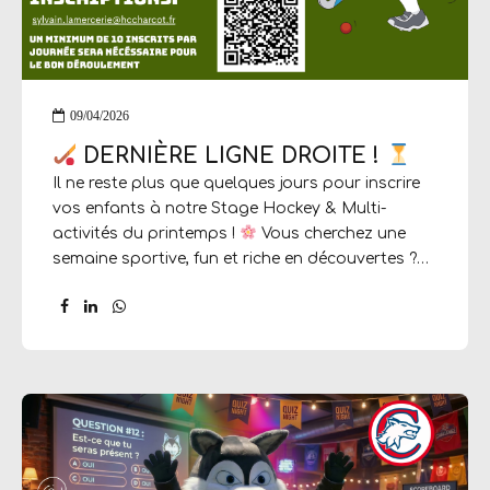
09/04/2026
DERNIÈRE LIGNE DROITE !
Il ne reste plus que quelques jours pour inscrire
vos enfants à notre Stage Hockey & Multi-
activités du printemps !
Vous cherchez une
semaine sportive, fun et riche en découvertes ?
Ne tardez plus, les places s’envolent !
AU
PROGRAMME :
Hockey sur gazon (découverte
et perfectionnement)
Multi-sports pour varier
les plaisirs
Sortie spéciale le vendredi :
Explor’Games ou Accrobranche !
INFOS
PRATIQUES :
Dates : Du 13 au 17 avril 2026
Horaires : 9h à 17h
Lieu : Stade de la Plaine
Le petit + : Le goûter est offert...