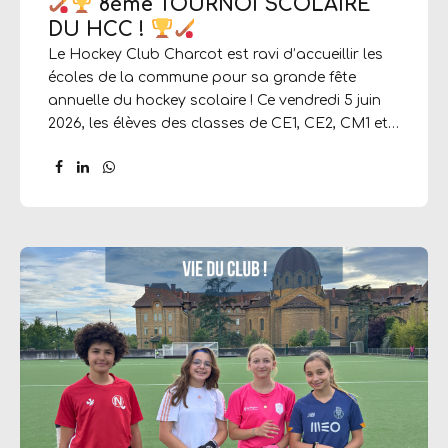
8ème TOURNOI SCOLAIRE
DU HCC !
Le Hockey Club Charcot est ravi d’accueillir les
écoles de la commune pour sa grande fête
annuelle du hockey scolaire ! Ce vendredi 5 juin
2026, les élèves des classes de CE1, CE2, CM1 et
CM2 vont chausser les baskets et s’emparer des
crosses pour une journée placée sous le signe du
jeu et de l’amusement.
Lieu : Stade de La
Plaine, Allée Jean-Paul II, 69110 Ste Foy Lès Lyon
Le programme de la journée :
9h15 : Accueil
des équipes
9h30 – 12h00 : Rencontres &
Matchs
12h00 – 13h00 : Pause Pique-nique
13h00...