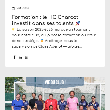
04/05/2026
Formation : le HC Charcot
investit dans ses talents
La saison 2025-2026 marque un tournant
pour notre club, qui place la formation au cœur
de sa stratégie.
Arbitrage : sous la
supervision de Claire Adenot — arbitre
internationale ayant officié aux Jeux
Olympiques — 11 nouveaux membres suivent
cette année une formation complète pour
officier sur nos terrains dès les prochaines
rencontres.
Encadrement : trois encadrants
préparent le DF1 sous la responsabilité de
Guillaume Lebourg, tandis que trois coachs
confirmés progressent vers le DF3, diplôme
dispensé par Arnaud Judic,
CTN, Coordinateur formations fédérales à la
Fédération Française de Hockey.
Au final, ce