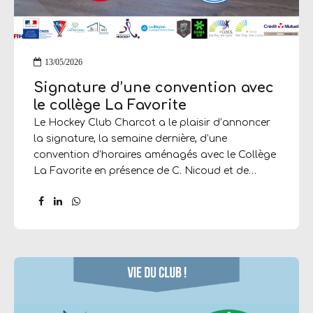
13/05/2026
Signature d’une convention avec
le collège La Favorite
Le Hockey Club Charcot a le plaisir d’annoncer
la signature, la semaine dernière, d’une
convention d’horaires aménagés avec le Collège
La Favorite en présence de C. Nicoud et de
James Kyndt, président du club. Cet accord
permettra aux collégiens hockeyeurs de « La
Favo » de bénéficier d’heures d’entraînement
complémentaires tout au long de la semaine. Il
s’agit d’une étape importante et structurante
dans le développement de notre club. Une
opportunité idéal pour s’épanouir sur le terrain
comme en classe ! Go Charcot !