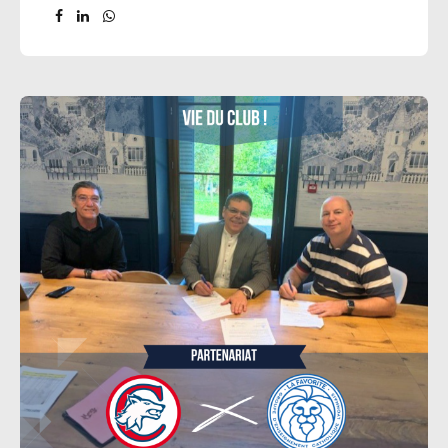
Ambition Bleues » à Dunkerque Félicitations à
Eline Dalstein, Luce Brenier et Héloïse Colin ! Nos
trois joueuses participeront à ce second
rassemblement du 22 au 25 juin 2026. Ce stage
regroupera les meilleures joueuses françaises de
la catégorie pour 4 jours d’immersion dans le
haut niveau. Au programme : travail intensif
(physique, technique, tactique, mental), deux
entraînements quotidiens et des ateliers
spécifiques «...