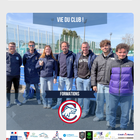
millimétrée et locale : Le volet gastronomique de
l’événement a mis à l’honneur le terroir local
grâce aux partenariats noués avec la boucherie
Jacquin et la fromagerie de la Plaine. Ces
collaborations ont permis de proposer des
plateaux de charcuterie et de fromage de
qualité, particulièrement appréciés des convives.
Trois sessions, trois...