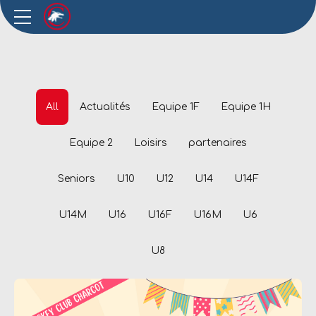
All
Actualités
Equipe 1F
Equipe 1H
Equipe 2
Loisirs
partenaires
Seniors
U10
U12
U14
U14F
U14M
U16
U16F
U16M
U6
U8