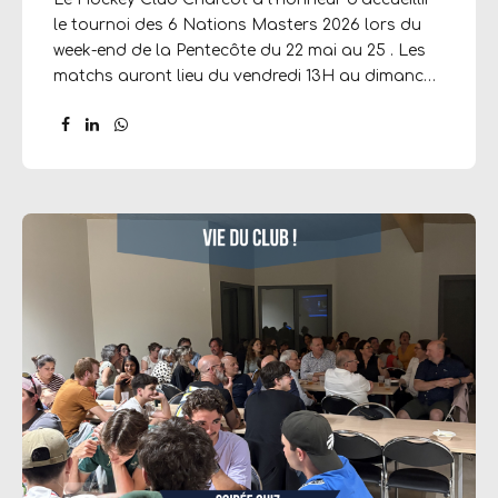
le tournoi des 6 Nations Masters 2026 lors du
week-end de la Pentecôte du 22 mai au 25 . Les
matchs auront lieu du vendredi 13H au dimanche
14H entre des équipes venant d’Espagne,
d’Angleterre, de Belgique, d’Alllemagne et d’Italie.
La France sera représentée par les Lyons d’Azur,
collectif dans lequel plusieurs joueurs du Hockey
Club Charcot évoluent. Voici le calendrier des
matchs :
https://tournifyapp.com/live/6nations2026/schedule
Venez encourager les équipes et profiter de la
belle ambiance qui accompagne toujours ce
tournoi, où qu’il se déroule en Europe.