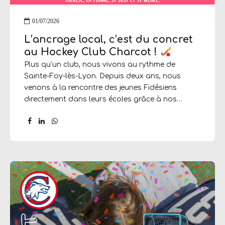
01/07/2026
L’ancrage local, c’est du concret
au Hockey Club Charcot !
Plus qu’un club, nous vivons au rythme de
Sainte-Foy-lès-Lyon. Depuis deux ans, nous
venons à la rencontre des jeunes Fidésiens
directement dans leurs écoles grâce à nos
stands d’initiation lors des kermesses de fin
d’année. Et le succès est impressionnant !
Une
croissance spectaculaire : 527 enfants initiés à la
crosse en 2026, contre 234 en 2025 (+125 % !).
La parité en action : Le hockey est un sport pour
toutes et tous. Nous sommes fiers d’atteindre 51
% de filles sur nos stands cette année (contre 48
% en 2025). Un immense merci aux écoles
partenaires pour...