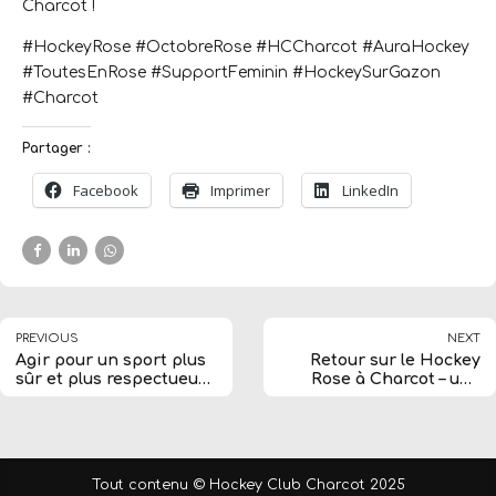
Charcot !
#HockeyRose #OctobreRose #HCCharcot #AuraHockey
#ToutesEnRose #SupportFeminin #HockeySurGazon
#Charcot
Partager :
Facebook
Imprimer
LinkedIn
PREVIOUS
NEXT
Agir pour un sport plus
Retour sur le Hockey
sûr et plus respectueux:
Rose à Charcot – une
notre engagement au
journée sportive et
HC Charcot !
solidaire !
Tout contenu © Hockey Club Charcot 2025