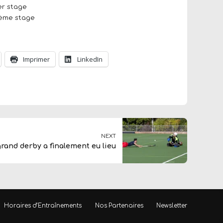
ier stage
xième stage
Imprimer
LinkedIn
NEXT
grand derby a finalement eu lieu
Horaires d’Entraînements
Nos Partenaires
Newsletter