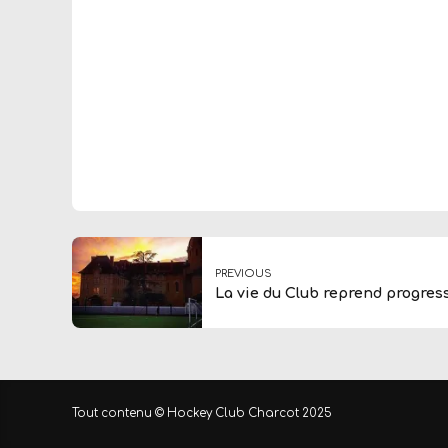
PREVIOUS
La vie du Club reprend progre
Tout contenu © Hockey Club Charcot 2025