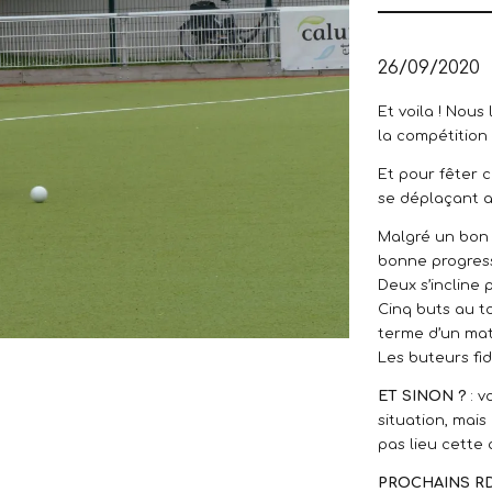
26/09/2020
Et voila ! Nous
la compétition 
Et pour fêter c
se déplaçant a
Malgré un bon 
bonne progress
Deux s’incline 
Cinq buts au t
terme d’un mat
Les buteurs fid
ET SINON ?
: v
situation, mais
pas lieu cette
PROCHAINS R