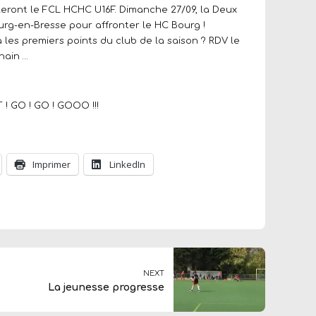
lleront le FCL HCHC U16F. Dimanche 27/09, la Deux
urg-en-Bresse pour affronter le HC Bourg !
 les premiers points du club de la saison ? RDV le
hain …
 GO ! GO ! GOOO !!!
Imprimer
LinkedIn
NEXT
La jeunesse progresse