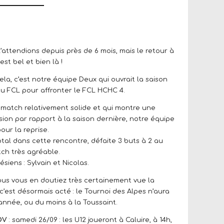
 l’attendions depuis près de 6 mois, mais le retour à
est bel et bien là !
ela, c’est notre équipe Deux qui ouvrait la saison
u FCL pour affronter le FCL HCHC 4.
match relativement solide et qui montre une
ion par rapport à la saison dernière, notre équipe
pour la reprise.
otal dans cette rencontre, défaite 3 buts à 2 au
ch très agréable.
ésiens : Sylvain et Nicolas.
ous vous en doutiez très certainement vue la
 c’est désormais acté : le Tournoi des Alpes n’aura
 année, ou du moins à la Toussaint.
DV
: samedi 26/09 : les U12 joueront à Caluire, à 14h,