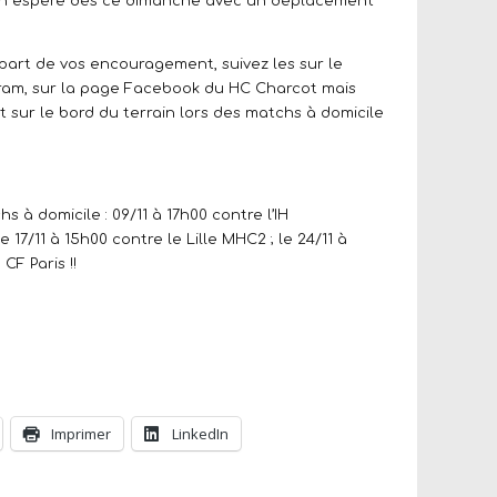
 on espère dès ce dimanche avec un déplacement
 part de vos encouragement, suivez les sur le
ram, sur la page Facebook du HC Charcot mais
t sur le bord du terrain lors des matchs à domicile
s à domicile : 09/11 à 17h00 contre l’IH
e 17/11 à 15h00 contre le Lille MHC2 ; le 24/11 à
CF Paris !!
Imprimer
LinkedIn