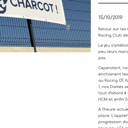
15/10/2019
Retour sur les
Racing Club de 
Le jeu s’amélio
peu leurs marqu
pas.
Cependant, nos 
enchainent le
au Racing CF, f
1, nos Dames se
tout d’abord 4 
HCM et enfin 5
A l’heure actue
place. L’appren
progression dan