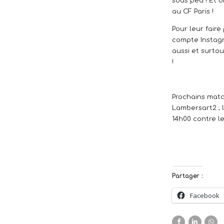
sous peu ! Et
au CF Paris !
Pour leur faire
compte Instag
aussi et surtou
!
Prochains match
Lambersart2 ; l
14h00 contre le 
Partager :
Facebook