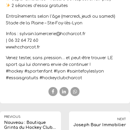
2 séances d’essai gratuites
Entraînements selon l’âge (mercredi, jeudi ou samedi)
Stade de la Plaine – Ste-Foy-lès-Lyon
Infos : sylvain.lamercerie@hccharcot.fr
| 06 32 64 72 60
www.hccharcot.fr
Venez tester, sans pression… et peut-être trouver LE
sport qui lui donnera envie de continuer !
#hockey #sportenfant #lyon #saintefoyleslyon
#essaisgratuits #hockeyclubcharcot
PREVIOUS
NEXT
Nouveau : Boutique
Joseph Baur Immobilier
Grinta du Hockey Club