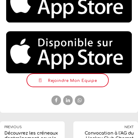
Rejoindre Mon Equipe
PREVIOUS
NEXT
Découvrez les créneaux
Convocation à l'AG du